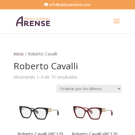
info@opticaarense.com
Inicio
/ Roberto Cavalli
Roberto Cavalli
Ordenado
Mostrando 1–9 de 75 resultados
por
los
últimos
Roberto Cavalli VRC120
Roberto Cavalli VRC120