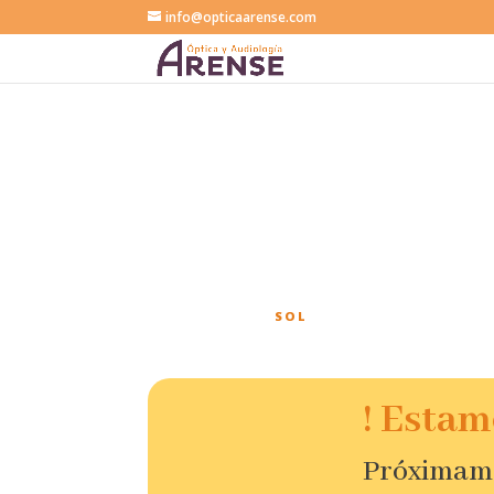
info@opticaarense.com
Catálogo
SOL
! Estam
Próximame