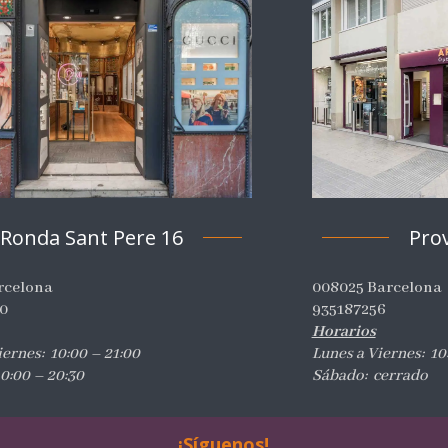
Pro
Ronda Sant Pere 16
008025 Barcelona
rcelona
935187256
0
Horarios
Lunes a Viernes: 10:
iernes: 10:00 – 21:00
Sábado: cerrado
0:00 – 20:30
¡Síguenos!