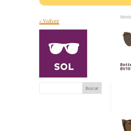
Mostr
< Volver
Bott
BV10
Buscar