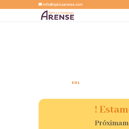
info@opticaarense.com
Catálogo
SOL
! Estam
Próximame