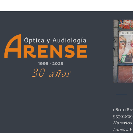
08010 Ba
93301829
Horarios
Lunes a V