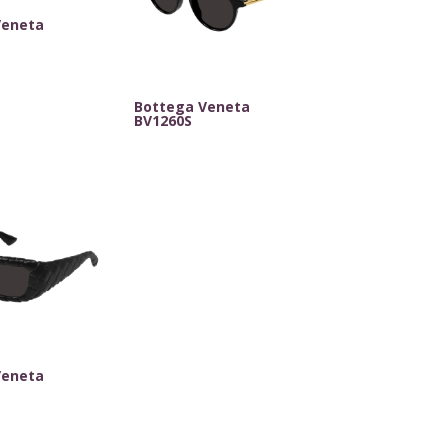
Veneta
Bottega Veneta
BV1260S
Veneta