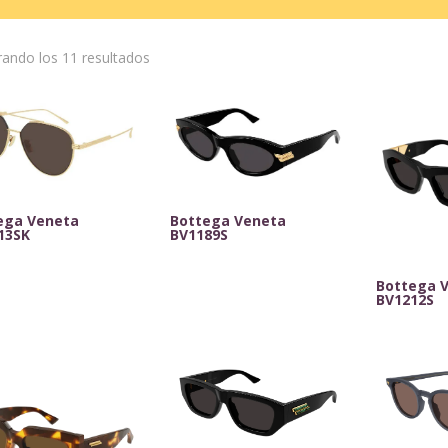
Ordenado
ando los 11 resultados
por
los
últimos
ega Veneta
Bottega Veneta
13SK
BV1189S
Bottega 
BV1212S