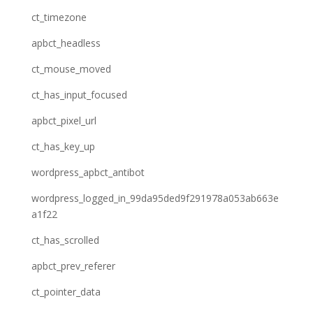
ct_timezone
apbct_headless
ct_mouse_moved
ct_has_input_focused
apbct_pixel_url
ct_has_key_up
wordpress_apbct_antibot
wordpress_logged_in_99da95ded9f291978a053ab663e
a1f22
ct_has_scrolled
apbct_prev_referer
ct_pointer_data